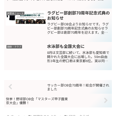
ってYouTubeで配信開始しました。文京高からオオトリ...
ラグビー部創部70周年記念式典の
同窓会ニュース
お知らせ
ラグビー部OB会よりお知らせです。ラグ
ビー部創部70周年記念式典のお知らせラ
グビー部は創部70周年を迎えます。全国
大会1回、関東大会6回出場の輝かしい歴
史と伝統と共に少子化の中、今後も単独
校として永続し現役が活躍・躍進する事
水泳部も全国大会に
団体・クラブ
がOB会全員の願...
8月は文芸部に続いて、水泳部も愛知県で
開かれた全国大会に出場した。50m自由
形3年生の野口君は東京都6位。実は同君
の姉も3年前、母校水泳部から同じくイン
ターハイに出場。そして両親、更には祖
父も同窓会員と3代続いた文字通りのトヨ
タマ・ファミリ...
サッカー部OB会70周年！総会が開催され
ました
快挙！野球部OB会「マスターズ甲子園東
京大会」優勝！