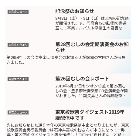
記念祭のお知らせ
同窓会ニュース
9月8日（土）・9日（日）は母校の記念祭
が開催されます。同窓会もC棟3階の書道
室にて卒業アルバムや卒業生の著書など
を展示します。また協賛企画として水泳
部OB会「豊泳会」60周年記念の展示もい
たします。豊泳会は今年発足60周年で、
第28回むしの会定期演奏会のお知
同窓生のたより
11月10日...
らせ
第28回むしの会吹奏楽団演奏会のお知らせが36期の宮内さんから届
きました。
第26回むしの会レポート
同窓生のたより
2010年6月27日セシオン杉並で第26回む
しの会・豊多摩吹奏楽部OB会演奏会が開
かれました。11期矢島さんの臨場感あふ
れるレポートをお読みください。
東京校歌祭ダイジェスト2019年
同窓会ニュース
版配信中です
先にお知らせした通り本年の東京校歌祭は中止となりましたが、東京
校歌振興会実行委員会では石神井高校の皆さんが中心になって一昨
年・第27回のダイジェスト版を作成し「コロナに負けるな」と銘打