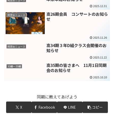
同窓会ニュース
2025.12.31
高26期会員 コンサートのお知ら
同窓会ニュース
せ
2025.11.26
高34期３年D組クラス会開催のお
同窓会ニュース
知らせ
2025.11.22
高35期の皆さまへ 11月1日同期
30期～39期
会のお知らせ
2025.10.10
同期に教えてあげよう
X
Facebook
LINE
コピー