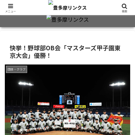
旧制十三中・都立豊多摩高卒業生2万7千人のための同窓会公式サイト
メニュー
検索
快挙！野球部OB会「マスターズ甲子園東
京大会」優勝！
団体・クラブ