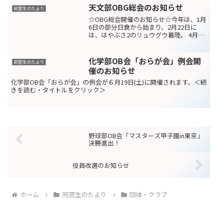
天文部OBG総会のお知らせ
同窓生のたより
☆OBG総会開催のお知らせ☆今年は、1月
6日の部分日食から始まり、2月22日に
は、はやぶさ2のリュウグウ着陸。 4月10
日には、ブラックホールの写真公開、7月
21日には、アポロ11号月面着陸から50周
年と 天文間関係のニュースが話題になっ
化学部OB会「おらが会」例会開
同窓生のたより
て...
催のお知らせ
化学部OB会「おらが会」の例会が６月19日(土)に開催されます。＜続
きを読む・タイトルをクリック＞
野球部OB会「マスターズ甲子園in東京」
決勝進出！
役員改選のお知らせ
ホーム
同窓生のたより
団体・クラブ