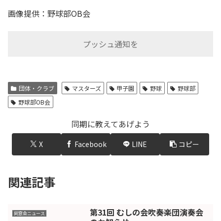
画像提供：野球部OB会
プッシュ通知を
団体・クラブ
マスターズ
甲子園
野球
野球部
野球部OB会
同期に教えてあげよう
X
Facebook
LINE
コピー
関連記事
第31回 むしの会吹奏楽団演奏会
同窓会ニュース