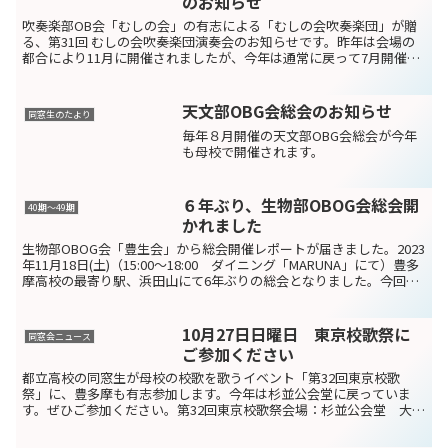
のお知らせ
吹奏楽部OB会「むしの会」の有志による「むしの会吹奏楽団」が贈
る、第31回 むしの会吹奏楽団演奏会のお知らせです。昨年は会場の
都合により11月に開催されましたが、今年は通常に戻って7月開催で
す。現役の吹奏楽部生徒にもステージに乗って、夏のコ...
天文部OBG会総会のお知らせ
同窓生のたより
毎年８月開催の天文部OBG会総会が今年
も母校で開催されます。
６年ぶり、生物部OBOG会総会開
40期～49期
かれました
生物部OBOG会「豊生会」から総会開催レポートが届きました。2023
年11月18日(土)（15:00～18:00 ダイニング「MARUNA」にて）豊多
摩高校の最寄り駅、浜田山にて6年ぶりの総会となりました。今回
は、かつての生物部顧問の原誠一...
10月27日日曜日 東京校歌祭に
同窓会ニュース
ご参加ください
都立高校の同窓生が母校の校歌を歌うイベント「第32回東京校歌
祭」に、豊多摩も有志参加します。今年は杉並公会堂に戻っていま
す。ぜひご参加ください。第32回東京校歌祭会場：杉並公会堂 大ホ
ール集合：13:45練習：14:00登壇：15:00＊参...