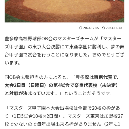
2023.12.05
2023.12.30
豊多摩高校野球部OB会のマスターズチームが「マスター
ズ甲子園」の東京大会決勝にて東亜学園に勝利し、夢の舞
台甲子園で試合を行うことになりました。おめでとうござ
います。
同OB会広報担当の方によると、「豊多摩は
東京代表で、
大会2日目（日曜日）の第4試合で奈良代表校（未決定）
と対戦が決まっています
。」ということだそうです。
「マスターズ甲子園本大会出場校は全部で20校の枠があ
り（1日5試合10校✕2日間）、マスターズ東京は加盟校27
校で少ないので毎年出場出来る枠がありません（2年に1