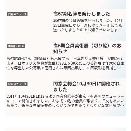
が、男子八種競技に出場、2日間に渡る激闘を見事に...
高67期名簿を発行しました
同窓会ニュース
高67期の会員名簿を発行しました。12月
25日金曜日から一斉にゆうメールにて発
送いたしましたのでお知らせいたしま
す。なお、名簿は同窓会入会時に「名簿
を希望しない」とされた会員にはお送り
していません。今回の名簿発行について
高6期会員美術展（切り絵）のお
中1期～高9期
のお問い合わせは同窓...
知らせ
高6期窪田さん（評議員）も出展する「日本きりえ美術展」が開かれ
ます。日本きりえ協会が主催し38回を迎えたこの美術展は作家の自主
性を尊重した公募展で窪田さんは毎回出展し、40回表彰を目指して
いるそうです。会場：東京都美術館（上野公園内）会期：...
同窓会総会10月30日に開催され
同窓会ニュース
ました
2011年10月30日(日)13時より同窓会総会が東京・有楽町のニュートー
キヨーで開催されました。およそ60名の会員が集まり、旧交をあたた
めたり、新たな先輩後輩のつながりができたりと和やかな雰囲気でし
た。写真とレポートは近日公開予定です。お...