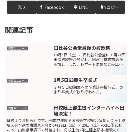
X
Facebook
LINE
コピー
関連記事
日比谷公会堂最後の校歌祭
同窓会ニュース
10月5日（土）、日比谷公会堂にて第21回
東京校歌祭が開かれ、同窓会有志75名が
参加しました。レポートはおなじみ11期
矢島さんです。思い出がいっぱい詰まっ
た日比谷公会堂に別れを告げる涙雨か、
これまで天候にほぼ恵まれ続けてきた校
3月5日63期生卒業式
同窓会ニュース
歌祭、21回目...
３月５日63期生への卒業証書授与式、つ
まり卒業式が執り行われた。
母校陸上部生徒インターハイへ出
同窓会ニュース
場決定！
母校よりお知らせです。平成27年度全国高等学校総合体育大会陸上競
技大会予選の南関東大会が6月19日（金）・20日（土）の2日間にわ
たって山梨県甲府市で開催され、母校生徒3年生陸上部本橋輝久くん