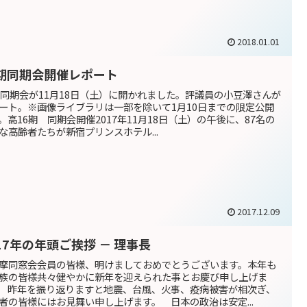
2018.01.01
6期同期会開催レポート
期同期会が11月18日（土）に開かれました。評議員の小豆澤さんが
ート。※画像ライブラリは一部を除いて1月10日までの限定公開
。高16期 同期会開催2017年11月18日（土）の午後に、87名の
な高齢者たちが新宿プリンスホテル...
2017.12.09
17年の年頭ご挨拶 － 理事長
摩同窓会会員の皆様、明けましておめでとうございます。本年も
族の皆様共々健やかに新年を迎えられた事とお慶び申し上げま
 昨年を振り返りますと地震、台風、火事、疫病被害が相次ぎ、
者の皆様にはお見舞い申し上げます。 日本の政治は安定...