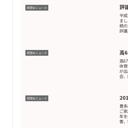
評
同窓会ニュース
平成
まし
続の
評議
高
同窓会ニュース
高6
体育
が出
会、
2
同窓会ニュース
豊多
ご家
年を
害、