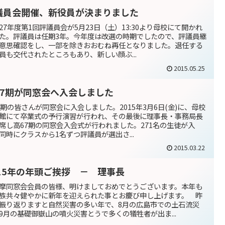
議員会開催、新役員が決まりました
27年度第1回評議員会が5月23日（土）13:30より母校にて開かれ
た。評議員は任期3年。今年度は改選の時期でしたので、評議員継
意思確認をし、一部を除きおおむね再任となりました。退任する
員も交代されたところもあり、新しい顔ぶ...
2015.05.25
67期が同窓会へ入会しました
7期の皆さんが同窓会に入会しました。2015年3月6日(金)に、母校
館にて卒業式の予行演習が行われ、その最後に理事長・事務局長
席し高67期の同窓会入会式が行われました。271名の生徒が入
同時にクラスから1名ずつ評議員が選出さ...
2015.03.22
015年の年頭ご挨拶 － 理事長
摩同窓会会員の皆様、明けましておめでとうございます。本年も
族共々健やかに新年を迎えられた事とお慶び申し上げます。 昨
振り返りますと自然災害の多い年で、8月の広島市での土石流災
9月の基礎御嶽山の噴火災害とうで多くの犠牲者が出ま...