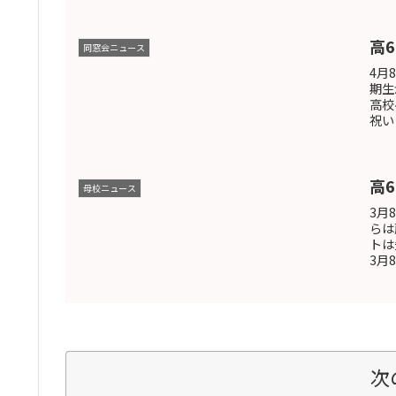
高
同窓会ニュース
4月
期生
高校
祝い
高
母校ニュース
3月
らは
トは
3月
次