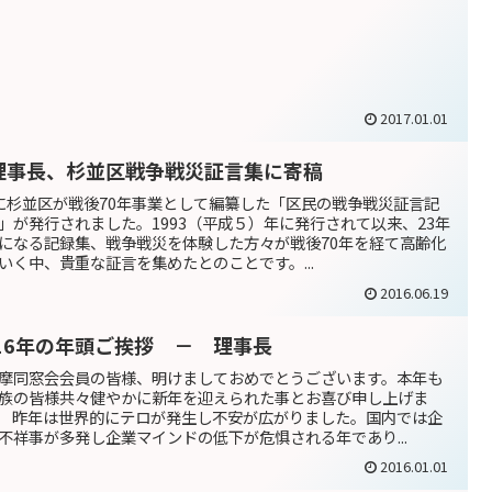
2017.01.01
理事長、杉並区戦争戦災証言集に寄稿
に杉並区が戦後70年事業として編纂した「区民の戦争戦災証言記
」が発行されました。1993（平成５）年に発行されて以来、23年
になる記録集、戦争戦災を体験した方々が戦後70年を経て高齢化
いく中、貴重な証言を集めたとのことです。...
2016.06.19
016年の年頭ご挨拶 － 理事長
摩同窓会会員の皆様、明けましておめでとうございます。本年も
族の皆様共々健やかに新年を迎えられた事とお喜び申し上げま
 昨年は世界的にテロが発生し不安が広がりました。国内では企
不祥事が多発し企業マインドの低下が危惧される年であり...
2016.01.01