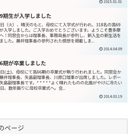
2015.01.01
69期生が入学しました
8日（火）、晴天のもと、母校にて入学式が行われ、318名の高69
が入学しました。ご入学おめでとうございます。ようこそ豊多摩
へ！同窓会からは理事長、事務局長が参列し、新入生の新生活を
ました。藤井理事長の参列された感想を掲載しま...
2014.04.09
66期が卒業しました
8日(土)、母校にて高66期の卒業式が執り行われました。同窓会か
藤井理事長、矢島副理事長、川原口理事が出席しました。レポー
矢島副理事長です。* * * * *よく晴れたものの北風がやけに冷たい
8日、数年振りに母校卒業式へ。会...
2014.03.19
のページ