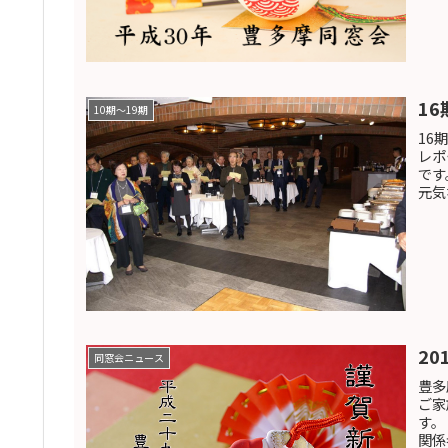
1
10期〜19期
16
レポ
です
元気
20
同窓会ニュース
豊多
ご家
す。
関係