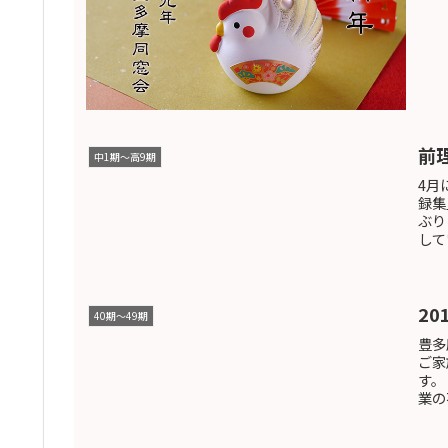
前
中1期～高9期
4月
録集
ぶり
して
2
40期～49期
豊多
ご家
す。
業の