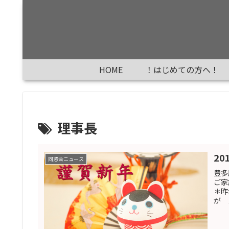
HOME
！はじめての方へ！
理事長
20
同窓会ニュース
豊多
ご家
＊昨
が 