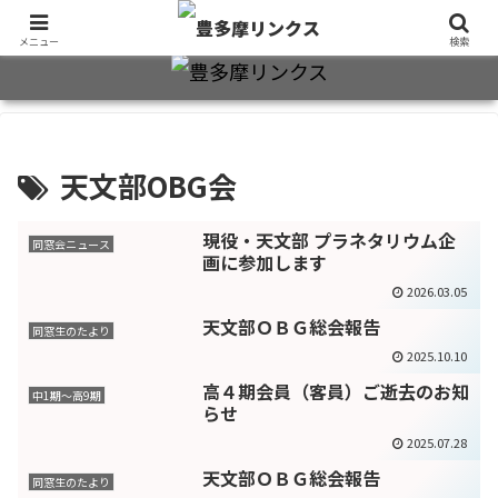
旧制十三中・都立豊多摩高卒業生2万7千人のための同窓会公式サイト
メニュー
検索
天文部OBG会
現役・天文部 プラネタリウム企
同窓会ニュース
画に参加します
2026.03.05
天文部ＯＢＧ総会報告
同窓生のたより
2025.10.10
高４期会員（客員）ご逝去のお知
中1期～高9期
らせ
2025.07.28
天文部ＯＢＧ総会報告
同窓生のたより