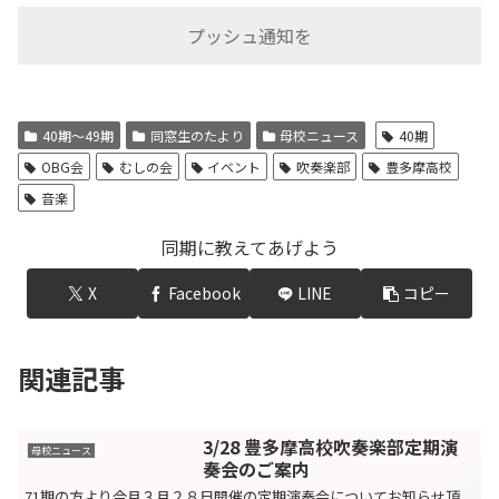
プッシュ通知を
40期～49期
同窓生のたより
母校ニュース
40期
OBG会
むしの会
イベント
吹奏楽部
豊多摩高校
音楽
同期に教えてあげよう
X
Facebook
LINE
コピー
関連記事
3/28 豊多摩高校吹奏楽部定期演
母校ニュース
奏会のご案内
71期の方より今月３月２８日開催の定期演奏会についてお知らせ頂