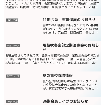
きました。（頂いた案内を下記に掲載いたします。）場所は、三鷹市
公会堂で、時間は17時30分開場18:00開演となっております。71期、
72期でみなさんの前で吹く最後の舞台です。ぜ...
11期会員 書道個展のお知らせ
10期〜19期
書家の高11期関口紅雨さんの第15回個展
が12月17日から横浜市みなとみらいで開
かれます。第15回 関口紅雨 書の世
界 光・水・花 Part152020年12月17日
（木）～20日（日）12:00-17:00（最終日
～16:00）みなとみら...
現役吹奏楽部定期演奏会のお知ら
母校ニュース
せ
現役生徒さんの情報です。豊多摩高校吹奏楽部 定期演奏会のお知ら
せ日時：2019年3月31日日曜日 16:00〜会場：三鷹市公会堂 光のホー
ル演奏内容：1部 「あんたがたどこさ」の主題による幻想曲／ある
英雄の記憶～「虹の国と氷の河」より／風紋...
夏の高校野球情報
母校ニュース
夏の全国高校野球は新型コロナウイルス
の感染拡大防止のため中止となりました
が、東京都高等学校野球連盟は独自大会
を開催。母校野球部も西東京大会に出場
します。7月18日（土）から大会は始まっ
ていて、母校野球部は、25日（土）
36期会員ライブのお知らせ
30期～39期
12:30（雨天順延に...