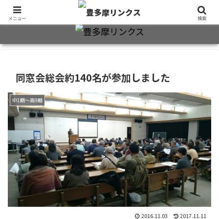
旧制十三中・都立豊多摩高卒業生2万7千人のための同窓会公式サイト
メニュー
検索
同窓会総会約140名が参加しました
中1期～高9期
2016.11.03
2017.11.11