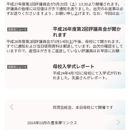
平成27年度第1回評議員会が5月23日（土）13:30より開催されます。
評議員の皆様には往復はがきで通知を送りました。出欠のお返事は必
ずお送りくださいますよう、お願い申し上げます。なお、今回は出席
される方には資料を事前にお送りいたします。お...
平成26年度第2回評議員会が開か
同窓会ニュース
れます
平成26年度第2回評議員会が3月14日(土)午後、母校にて開かれます。
すでに通知および当日使用資料は郵送しています。出欠の確認をして
いますので、返信はがきをご返送していない評議員はお早目にお願い
いたします。欠席の場合は議決の委任状となります...
母校入学式レポート
同窓会ニュース
平成24年4月7日に母校にて入学式が行わ
れました。矢島さんがレポート。
同窓会総会、本日母校にて開催です
2016年10月の豊多摩リンクス