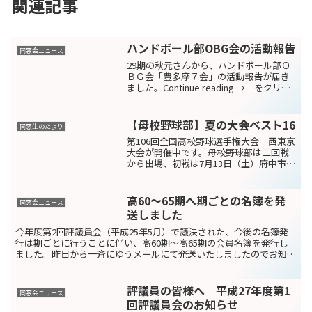
関連記事
ハンドボール部OBG会の活動報告
同窓会ニュース
29期の秋元さんから、ハンドボール部Ｏ
ＢＧ会「豊多摩７会」の活動報告が届き
ました。Continue reading → をクリッ
クして続きをご覧ください！
【母校野球部】夏の大会ベスト16
同窓生のたより
第106回全国高校野球選手権大会 西東京
大会が開催中です。母校野球部は二回戦
から出場、初戦は7月13日（土）府中市民
球場で都立第四商業高校と対戦、7対2で
勝利しました。続いて15日（月・祝）同
球場で中大杉並高校と対戦、6対0で勝利
高60～65期へ期ごとの名簿を発
同窓会ニュース
しました。...
送しました
今年度第2回評議員会（平成25年5月）で議決された、今後の名簿発
行は期ごとに行うことに伴い、高60期～高65期の会員名簿を発行し
ました。昨日から一斉にゆうメールにて発送いたしましたのでお知ら
せいたします。なお、高65期は全員、高60～64期...
評議員の皆様へ 平成27年度第1
同窓会ニュース
回評議員会のお知らせ