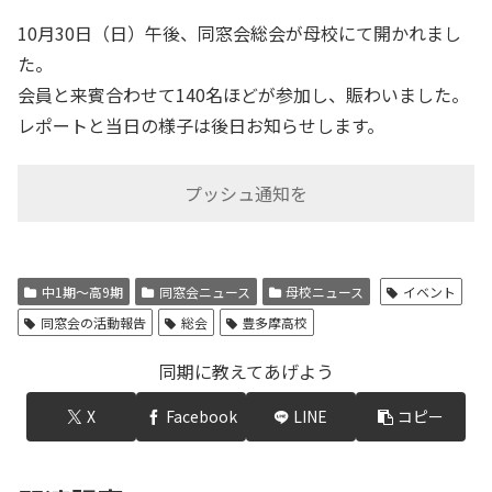
10月30日（日）午後、同窓会総会が母校にて開かれまし
た。
会員と来賓合わせて140名ほどが参加し、賑わいました。
レポートと当日の様子は後日お知らせします。
プッシュ通知を
中1期～高9期
同窓会ニュース
母校ニュース
イベント
同窓会の活動報告
総会
豊多摩高校
同期に教えてあげよう
X
Facebook
LINE
コピー