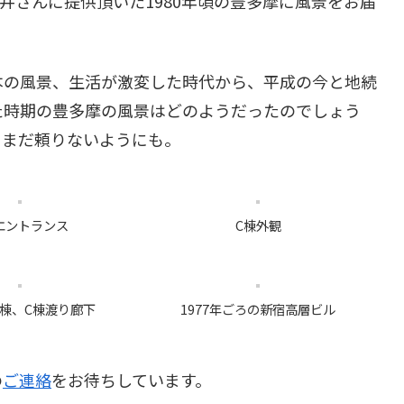
）櫻井さんに提供頂いた1980年頃の豊多摩に風景をお届
本の風景、生活が激変した時代から、平成の今と地続
た時期の豊多摩の風景はどのようだったのでしょう
、まだ頼りないようにも。
エントランス
C棟外観
B棟、C棟渡り廊下
1977年ごろの新宿高層ビル
の
ご連絡
をお待ちしています。