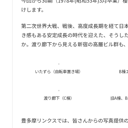
今回から30期（1978年(昭和53年)3月卒業
けします。
第二次世界大戦、戦後、高度成長期を経て日
き感もある安定成長の時代を迎えた、そうし
か。渡り廊下から見える新宿の高層ビル群も
いたずら（自転車置き場）
B棟
渡り廊下（C棟）
旧A棟、
豊多摩リンクスでは、皆さんからの写真提供