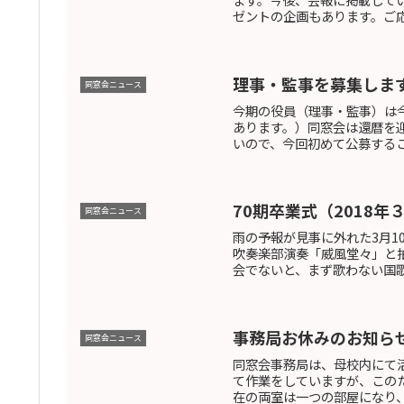
ゼントの企画もあります。ご応
理事・監事を募集しま
同窓会ニュース
今期の役員（理事・監事）は
あります。）同窓会は還暦を
いので、今回初めて公募する
70期卒業式（2018年
同窓会ニュース
雨の予報が見事に外れた3月1
吹奏楽部演奏「威風堂々」と拍
会でないと、まず歌わない国歌
事務局お休みのお知ら
同窓会ニュース
同窓会事務局は、母校内にて
て作業をしていますが、この
在の両室は一つの部屋になり、