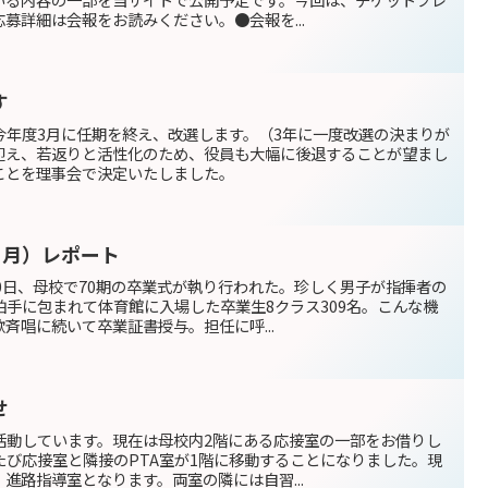
募詳細は会報をお読みください。●会報を...
す
今年度3月に任期を終え、改選します。（3年に一度改選の決まりが
迎え、若返りと活性化のため、役員も大幅に後退することが望まし
ことを理事会で決定いたしました。
３月）レポート
0日、母校で70期の卒業式が執り行われた。珍しく男子が指揮者の
手に包まれて体育館に入場した卒業生8クラス309名。こんな機
斉唱に続いて卒業証書授与。担任に呼...
せ
活動しています。現在は母校内2階にある応接室の一部をお借りし
たび応接室と隣接のPTA室が1階に移動することになりました。現
進路指導室となります。両室の隣には自習...