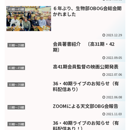
６年ぶり、生物部OBOG会総会開
40期～49期
かれました
2023.12.29
会員著書紹介 〔高31期・42
30期～39期
期〕
2022.09.05
高41期会員監督の映画公開発表
40期～49期
2022.07.06
36・40期ライブのお知らせ（有
30期～39期
料配信あり）
2022.06.08
ZOOMによる天文部OBG会報告
10期〜19期
2021.11.03
36・40期ライブのお知らせ（有
30期～39期
料配信あり！）