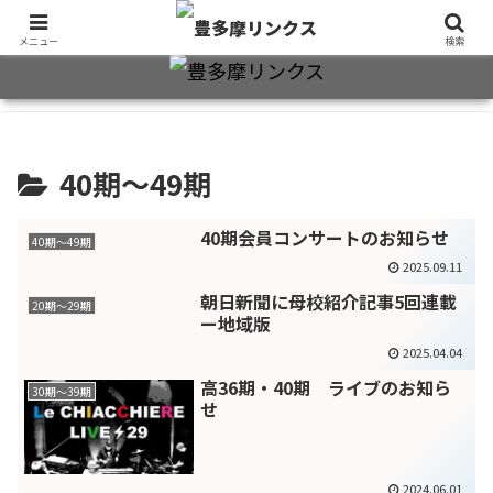
旧制十三中・都立豊多摩高卒業生2万7千人のための同窓会公式サイト
メニュー
検索
40期～49期
40期会員コンサートのお知らせ
40期～49期
2025.09.11
朝日新聞に母校紹介記事5回連載
20期〜29期
ー地域版
2025.04.04
高36期・40期 ライブのお知ら
30期～39期
せ
2024.06.01