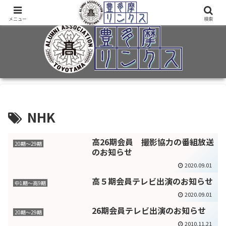
旧制十三中・都立豊多摩高卒業生2万7千人のための同窓会公式サイト
メニュー
検索
NHK
高26期会員 撮影協力の番組放送
20期〜29期
のお知らせ
2020.09.01
高５期会員テレビ出演のお知らせ
中1期～高9期
2020.09.01
26期会員テレビ出演のお知らせ
20期〜29期
2010.11.21