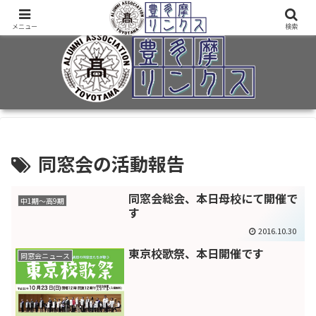
旧制十三中・都立豊多摩高卒業生2万7千人のための同窓会公式サイト
メニュー
検索
同窓会の活動報告
同窓会総会、本日母校にて開催で
中1期～高9期
す
2016.10.30
東京校歌祭、本日開催です
同窓会ニュース