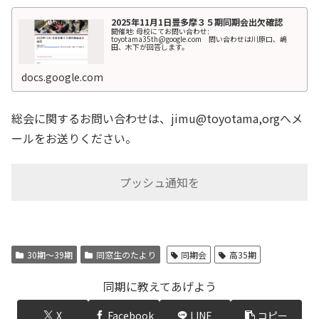
2025年11月1日豊多摩３５期同期会出欠確認
開催地: 母校にてお問い合わせ:
toyotama35th@google.com 問い合わせは川原口、嶋
田、木下が回答します。
docs.google.com
総会に関するお問い合わせは、jimu@toyotama,orgへメ
ールをお送りください。
プッシュ通知を
30期～39期
同窓生のたより
同期会
高35期
同期に教えてあげよう
X
Facebook
LINE
コピー