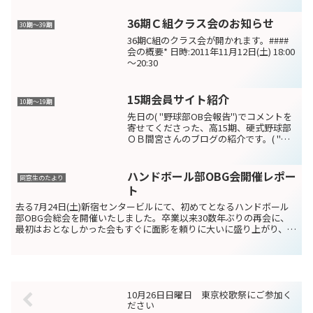
36期Ｃ組クラス会のお知らせ
30期～39期
36期C組のクラス会が開かれます。####
会の概要* 日時:2011年11月12日(土) 18:00
～20:30
15期会員サイト紹介
10期〜19期
先日の( "野球部OB会報告")でコメントを
寄せてくださった、高15期、硬式野球部
ＯＢ間宮さんのブログの紹介です。( "鎌
倉からこんにちは")間宮さんは、定年退
職後に80日間で鎌倉から韓国・ソウル
2328kmを徒歩で旅をした記録「鎌倉―ソ
ハンドボール部OBG会開催レポー
同窓生のたより
ウ...
ト
去る7月24日(土)新宿センタービルにて、初めてとなるハンドボール
部OBG会総会を開催いたしました。卒業以来30数年ぶりの再会に、
最初はおとなしかった会もすぐに面影を頼りに大いに盛り上がり、会
は二次会、三次会と続きました。部の創設者の先輩も...
10月26日日曜日 東京校歌祭にご参加く
ださい