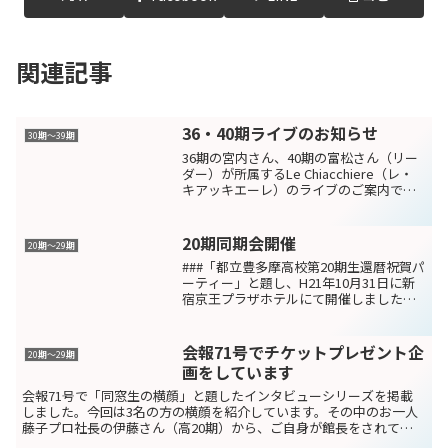
関連記事
36・40期ライブのお知らせ
30期～39期
36期の宮内さん、40期の富松さん（リー
ダー）が所属するLe Chiacchiere（レ・
キアッキエーレ）のライブのご案内で
す。「まぎょ」こと富松さんからのメッ
セージです。激動の2020年…考えるとこ
ろの多い今日この頃ですが、ワタクシが
20期同期会開催
20期〜29期
リー...
###「都立豊多摩高校第20期生還暦祝賀パ
ーティー」と題し、H21年10月31日に新
宿京王プラザホテルにて開催しました。
年初より準備に入り、各クラス幹事の選
出、幹事会開催、案内状の出状（約370
名）、集約等を経て開催に至り、第20期
会報71号でチケットプレゼント企
20期〜29期
卒業生約...
画をしています
会報71号で「同窓生の横顔」と題したインタビューシリーズを掲載
しました。今回は3名の方の横顔を紹介しています。その中のお一人
藤子プロ社長の伊藤さん（高20期）から、ご自身が館長をされてい
る「藤子・Ｆ・不二雄ミュージアム」（川崎市）と「藤子・...