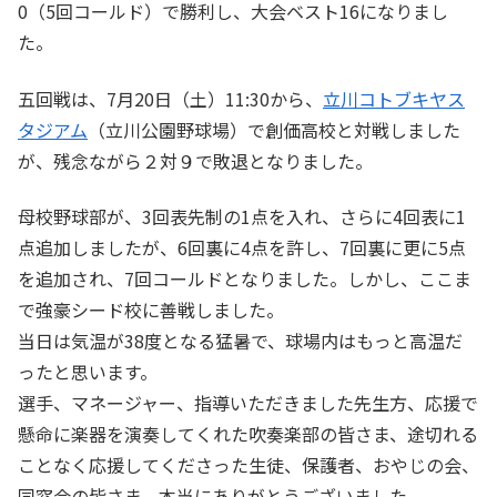
0（5回コールド）で勝利し、大会ベスト16になりまし
た。
五回戦は、7月20日（土）11:30から、
立川コトブキヤス
タジアム
（立川公園野球場）で創価高校と対戦しました
が、残念ながら２対９で敗退となりました。
母校野球部が、3回表先制の1点を入れ、さらに4回表に1
点追加しましたが、6回裏に4点を許し、7回裏に更に5点
を追加され、7回コールドとなりました。しかし、ここま
で強豪シード校に善戦しました。
当日は気温が38度となる猛暑で、球場内はもっと高温だ
ったと思います。
選手、マネージャー、指導いただきました先生方、応援で
懸命に楽器を演奏してくれた吹奏楽部の皆さま、途切れる
ことなく応援してくださった生徒、保護者、おやじの会、
同窓会の皆さま、本当にありがとうございました。