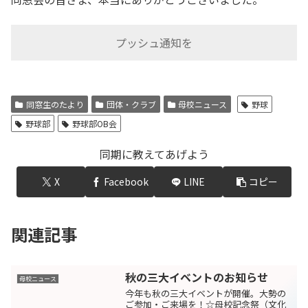
プッシュ通知を
同窓生のたより
団体・クラブ
母校ニュース
野球
野球部
野球部OB会
同期に教えてあげよう
X
Facebook
LINE
コピー
関連記事
秋の三大イベントのお知らせ
母校ニュース
今年も秋の三大イベントが開催。大勢の
ご参加・ご来場を！☆母校記念祭（文化