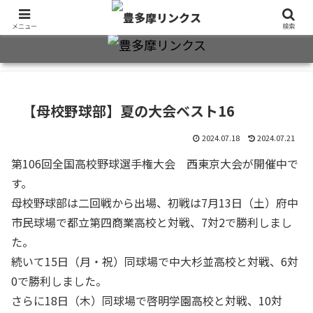
旧制十三中・都立豊多摩高卒業生2万7千人のための同窓会公式サイト
メニュー
検索
【母校野球部】夏の大会ベスト16
2024.07.18
2024.07.21
第106回全国高校野球選手権大会
西東京大会
が開催中で
す。
母校野球部は二回戦から出場、初戦は7月13日（土）府中
市民球場で都立第四商業高校と対戦、7対2で勝利しまし
た。
続いて15日（月・祝）同球場で中大杉並高校と対戦、6対
0で勝利しました。
さらに18日（木）同球場で啓明学園高校と対戦、10対