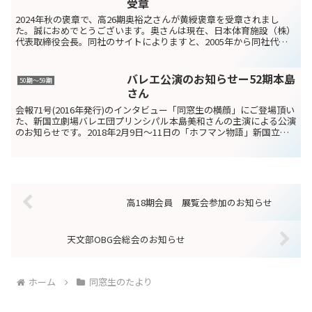
受章
2024年秋の褒章で、高26期奥裕之さんが黄綬褒章を受章されまし
た。誠におめでとうございます。奥さんは現在、日本体育施設（株）
代表取締役会長。同社のサイトによりますと、2005年から同社代表
取締役社長、2020年より現職を務めておられます。...
バレエ公演のお知らせー52期本島
50期～59期
さん
会報71号(2016年発行)のインタビュー「同窓生の横顔」にご登場頂い
た、新国立劇場バレエ団プリンシパル本島美和さんの主演による公演
のお知らせです。2018年2月9日～11日の「ホフマン物語」新国立劇
場〒151-0071 東京都渋谷区本町1...
高18期会員 展覧会参加のお知らせ
天文部OBG会総会のお知らせ
ホーム
同窓生のたより