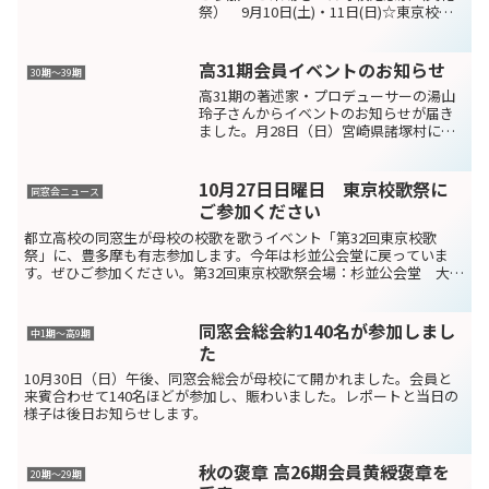
祭） 9月10日(土)・11日(日)☆東京校歌
祭 10月23日(日)☆同窓会総会 10月30
日(日)☆母校記念祭(文化祭) 9月10、11
の両日 今年も現役の各クラス、...
高31期会員イベントのお知らせ
30期～39期
高31期の著述家・プロデューサーの湯山
玲子さんからイベントのお知らせが届き
ました。月28日（日）宮崎県諸塚村に
て、爆クラアースダイバーvol.5「森の中
のピアノ 坂本龍一の音楽とともに」 開
催決定！「森の中のピアノ 坂本龍一の
10月27日日曜日 東京校歌祭に
同窓会ニュース
音楽とともに」...
ご参加ください
都立高校の同窓生が母校の校歌を歌うイベント「第32回東京校歌
祭」に、豊多摩も有志参加します。今年は杉並公会堂に戻っていま
す。ぜひご参加ください。第32回東京校歌祭会場：杉並公会堂 大ホ
ール集合：13:45練習：14:00登壇：15:00＊参...
同窓会総会約140名が参加しまし
中1期～高9期
た
10月30日（日）午後、同窓会総会が母校にて開かれました。会員と
来賓合わせて140名ほどが参加し、賑わいました。レポートと当日の
様子は後日お知らせします。
秋の褒章 高26期会員黄綬褒章を
20期〜29期