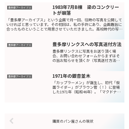
1983年7月B棟 梁のコンクリー
豊多摩アーカイブス
トが崩落
「豊多摩アーカイブス」という企画で月一回、往時の写真を公開して
いければと思っています。その初回は、私の手許にあり、企画趣旨に
合ったものということで用意させていただきました。高校時代の写真
が思ったほどなく、後述する「豊多摩アーカイブス」の掲載...
豊多摩リンクスへの写真送付方法
豊多摩アーカイブス
豊多摩リンクスに写真をお送り頂く場
合、お問い合わせフォームからまずはそ
の旨お知らせを頂くか（写真送付方法を
お知らせします)、郵送でお願いいたしま
す。なお、「豊多摩アーカイブス」掲載
用の画像データはメールでの受付をして
1971年の銀杏並木
豊多摩アーカイブス
おります。「豊多摩アーカ...
「カップラーメン」が誕生し、初代「仮
面ライダー」がブラウン管（！）に登場
した1971年（昭和46年）。「マクドナル
ド」がアメリカから日本上陸を果たし、
そのアメリカが中国との国交回復を宣言
し、日本を含めた世界の新しい枠組みが
動き始めた年。吉祥...
購買のパン屋さんの現状