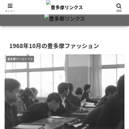
旧制十三中・都立豊多摩高卒業生2万7千人のための同窓会公式サイト
メニュー
検索
1968年10月の豊多摩ファッション
豊多摩アーカイブス