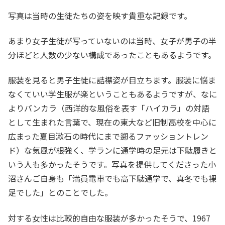
写真は当時の生徒たちの姿を映す貴重な記録です。
あまり女子生徒が写っていないのは当時、女子が男子の半
分ほどと人数の少ない構成であったこともあるようです。
服装を見ると男子生徒に詰襟姿が目立ちます。服装に悩ま
なくていい学生服が楽ということもあるようですが、なに
よりバンカラ（西洋的な風俗を表す「ハイカラ」の対語
として生まれた言葉で、現在の東大など旧制高校を中心に
広まった夏目漱石の時代にまで遡るファッショントレン
ド）な気風が根強く、学ランに通学時の足元は下駄履きと
いう人も多かったそうです。写真を提供してくださった小
沼さんご自身も「満員電車でも高下駄通学で、真冬でも裸
足でした」とのことでした。
対する女性は比較的自由な服装が多かったそうで、1967