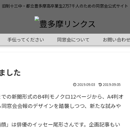
旧制十三中・都立豊多摩高卒業生2万7千人のための同窓会公式サイト
手伝ってください
同窓会について
お問い合わ
ました
2019.09.03
2019.09.05
での新聞形式のB4判モノクロ12ページから、A4判オ
る同窓会会報のデザインを踏襲しつつ、新たな試みや
横顔」は俳優のイッセー尾形さんです。企画記事もい