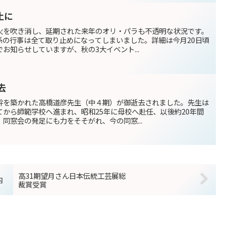
止に
火を吹き消し、延期された来年のオリ・パラも不透明な状況です。
係の行事は全て取り止めになってしまいました。詳細は今月20日頃
お知らせしていますが、秋の3大イベント...
去
幹を築かれた高橋道彦先生（中４期）が御逝去されました。先生は
から師範学校へ進まれ、昭和25年に母校へ赴任、以後約20年間
同窓会の発足にも力をそそがれ、今の同窓...
高31期望月さん日本伝統工芸展総
内
裁賞受賞