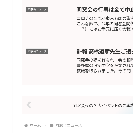
同窓会の行事は全て中
同窓会ニュース
コロナの凶風が東京五輪の聖
こんな訳で、今年の同窓会関
（？）にはお手元に届く会報で
訃報 高橋道彦先生ご逝
同窓会ニュース
同窓会の礎を作られ、会の根
豊多摩の旧制中学を卒業されて
教鞭を取られました。その間、
同窓会秋の３大イベントのご案
ホーム
同窓会ニュース