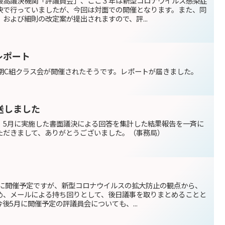
最高議決機関「評議員会」、ここ３年は新型コロナウイルス感染症
決で行っていましたが、今回は対面での開催となります。また、同
および細則の改定案が提出されますので、評...
レポート
6期C組クラス会が開催されたそうです。レポートが届きました。
送しました
、5月に実施した書面議決による回答を集計した結果報告を一斉に
ただきまして、ありがとうございました。（事務局）
）に開催予定ですが、新型コロナウイルスの拡大防止の観点から、
め、メールによる持ち回りとして、後日議事を取りまとめることと
後5月に開催予定の評議員会についても、...