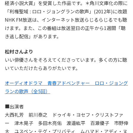
経済小説大賞」を受賞した作品です。＊角川文庫化の際に
「利権聖域 : ロロ・ジョングランの歌声」(2012年)に改題
NHK FM放送は、インターネット放送らじるらじるでも聴
けます。また、この番組は放送翌日の正午から1週間「聴
き逃し配信」があります。
松村さんより
いい俳優さんをそろえてくださっています。多くの方に聴
いていただけたらありがたいです。
オーディオドラマ 青春アドベンチャー ロロ・ジョング
ランの歌声（全5回）
■出演者
大西礼芳 前川泰之 ドゥイキ・ヨセフ・クリストファ
ー 津木晃子 多田木亮佑 渡邉紘平 百瀬優子 市野倖
大 ユスペン・テグ・プリバティ ムハマド・アディ・ヌ