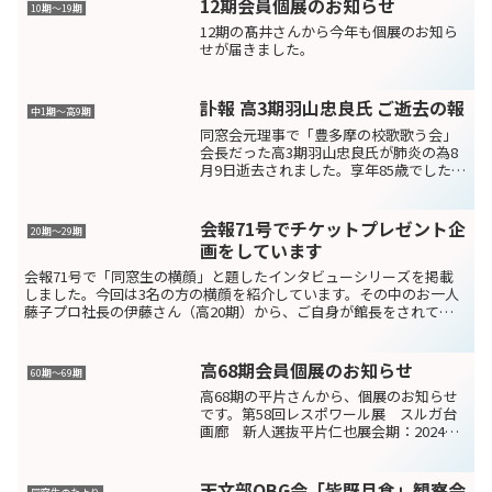
12期会員個展のお知らせ
10期〜19期
12期の髙井さんから今年も個展のお知ら
せが届きました。
訃報 高3期羽山忠良氏 ご逝去の報
中1期～高9期
同窓会元理事で「豊多摩の校歌歌う会」
会長だった高3期羽山忠良氏が肺炎の為8
月9日逝去されました。享年85歳でした。
通夜：8月16日（水）18時～葬儀告別式：
同17日（木）10時～会場：代々幡斎場
〒151-0066 渋谷区西原2-42-1 ...
会報71号でチケットプレゼント企
20期〜29期
画をしています
会報71号で「同窓生の横顔」と題したインタビューシリーズを掲載
しました。今回は3名の方の横顔を紹介しています。その中のお一人
藤子プロ社長の伊藤さん（高20期）から、ご自身が館長をされてい
る「藤子・Ｆ・不二雄ミュージアム」（川崎市）と「藤子・...
高68期会員個展のお知らせ
60期～69期
高68期の平片さんから、個展のお知らせ
です。第58回レスポワール展 スルガ台
画廊 新人選抜平片仁也展会期：2024年4
月1日（月）～6日（土） 11:00～
19:00（最終日17:30まで）会場：スルガ
台画廊 東京都中央区銀座6-5-...
天文部OBG会「皆既月食」観察会