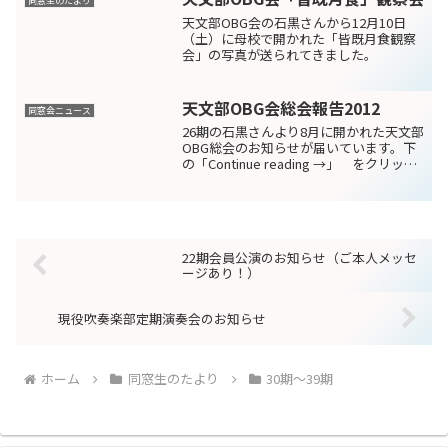
同窓生のたより
天文部OBG会の石黒さんから12月10日
（土）に母校で開かれた「皆既月食観察
会」の写真が送られてきました。
天文部OBG会総会報告2012
同窓会ニュース
26期の石黒さんより8月に開かれた天文部
OBG総会のお知らせが届いています。下
の「Continue reading →」 をクリック
して続きをお読みください！
22期会員公演のお知らせ（ご本人メッセ
ージあり！）
現役吹奏楽部定期演奏会のお知らせ
ホーム
同窓生のたより
30期～39期