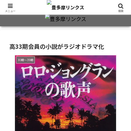
旧制十三中・都立豊多摩高卒業生2万7千人のための同窓会公式サイト
メニュー
検索
高33期会員の小説がラジオドラマ化
30期～39期