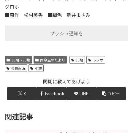
グロホ
■原作 松村美香 ■脚色 新井まさみ
プッシュ通知を
30期～39期
同窓生のたより
33期
ラジオ
会員近況
小説
同期に教えてあげよう
X
Facebook
LINE
コピー
関連記事