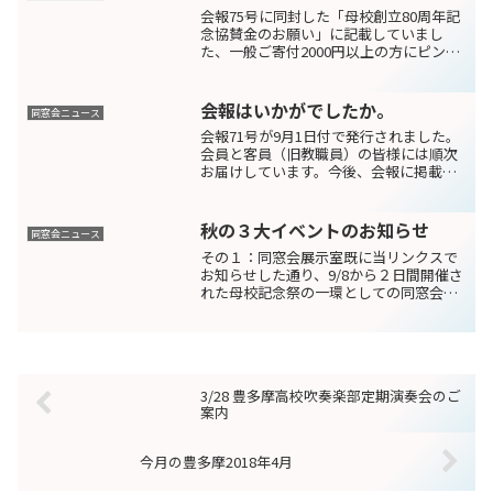
会報75号に同封した「母校創立80周年記
念協賛金のお願い」に記載していまし
た、一般ご寄付2000円以上の方にピンバ
ッジ進呈、のピンバッジのデザインがや
っとできました！デザインは高21期原さ
んです。知る人ぞ知る、母校で生物の先
会報はいかがでしたか。
同窓会ニュース
生をされておられ...
会報71号が9月1日付で発行されました。
会員と客員（旧教職員）の皆様には順次
お届けしています。今後、会報に掲載し
ている内容の一部を当サイトで公開予定
です。今回は、チケットプレゼントの企
画もあります。ご応募詳細は会報をお読
秋の３大イベントのお知らせ
同窓会ニュース
みください。●会報を...
その１：同窓会展示室既に当リンクスで
お知らせした通り、9/8から２日間開催さ
れた母校記念祭の一環としての同窓会展
示室。恒例の卒業アルバム、会員の著書
紹介、校歌祭の練習に加えて今回は協賛
企画として水泳部OB会「豊泳会」60周年
記念の活動振りを...
3/28 豊多摩高校吹奏楽部定期演奏会のご
案内
今月の豊多摩2018年4月