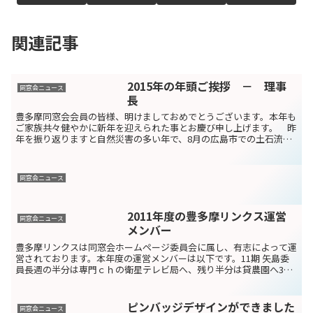
関連記事
2015年の年頭ご挨拶 － 理事
同窓会ニュース
長
豊多摩同窓会会員の皆様、明けましておめでとうございます。本年も
ご家族共々健やかに新年を迎えられた事とお慶び申し上げます。 昨
年を振り返りますと自然災害の多い年で、8月の広島市での土石流災
害、9月の基礎御嶽山の噴火災害とうで多くの犠牲者が出ま...
同窓会ニュース
2011年度の豊多摩リンクス運営
同窓会ニュース
メンバー
豊多摩リンクスは同窓会ホームページ委員会に属し、有志によって運
営されております。本年度の運営メンバーは以下です。11期 矢島委
員長週の半分は専門ｃｈの衛星テレビ局へ、残り半分は貸農園へ30
期 櫻井とある会社でPCで映像制作するシステムのコー...
ピンバッジデザインができました
同窓会ニュース