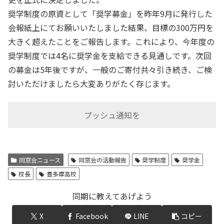
奨学制度の原資として「奨学募金」を昨年9月に発行した
会報紙上にてお願いいたしました結果、目標の300万円を
大きく超えたことをご報告します。これにより、今年度の
奨学制度では4名に奨学金を支給できる見通しです。次回
の募金は5年後ですが、一般のご寄付共々引き続き、ご検
討いただけましたら大変ありがたく存じます。
プッシュ通知を
同窓会ニュース
同窓会の活動報告
奨学制度
奨学金
校長
豊多摩高校
同期に教えてあげよう
X
Facebook
LINE
コピー