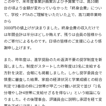
この中で、来年度事業計画案および予算案では、高10期
台の頃より金額が変わっていなかった「終身会費」につい
て、学校・PTAのご理解をいただいた上で、高71期卒業時
から
3000円の値上げが決まりました。終身会費の収入だけで
は年間会計は半分ほどしか賄えず、残りは会員の皆様から
のご寄付によるものです。日頃の皆様のご支援に心より感
謝申し上げます。
また、昨年度は、進学奨励のため返済不要の奨学制度を新
設しました。制度がスタートした昨年度は3名に支給する
方針を決定、会報にも掲載しました。しかし奨学委員会で
慎重に審査した結果、家庭の経済状況と学業成績との総合
判定で3番目の枠に2世帯が甲乙つけ難い状況で並び「1名
分増やし計4世帯に支給せざるを得ない」という結論にな
りました。その後理事会、評議員会に説明し承認を経て変
更を正式に決定しました。