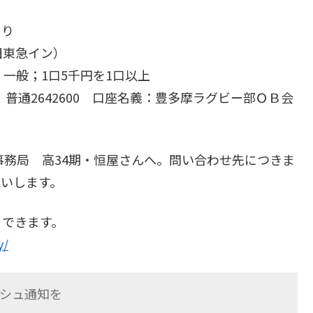
より
旧東急イン）
一般；1口5千円を1口以上
42600 口座名義：豊多摩ラグビー部ＯＢ会
事務局 高34期・恒屋さんへ。問い合わせ先につきま
願いします。
トできます。
y/
シュ通知を