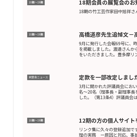
18期会員の展覧会のお
10期〜19期
18期の竹工芸作家田中旭祥さ
高橋道彦先生追悼文－高
10期〜19期
9月に発行した会報69号に、
を掲載しました。渡邉さんか
をいただきました。豊多摩リン
定款を一部改定しまし
同窓会ニュース
3月に開かれた評議員会にお
名～20名（理事長・副理事長
した。（第13条4）評議員会は
12期の方の個人サイト
10期〜19期
リンク集に久々の登録追加で
理の実務 ー原因と対応、事