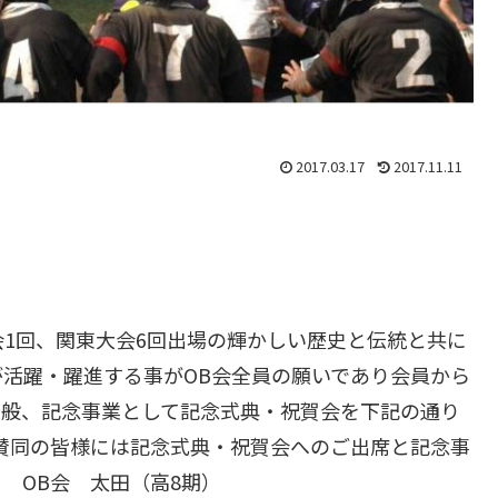
2017.03.17
2017.11.11
会1回、関東大会6回出場の輝かしい歴史と伝統と共に
活躍・躍進する事がOB会全員の願いであり会員から
今般、記念事業として記念式典・祝賀会を下記の通り
賛同の皆様には記念式典・祝賀会へのご出席と記念事
 OB会 太田（高8期）