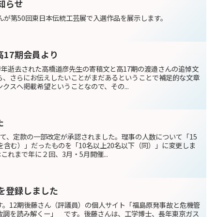
知らせ
んが第50回東日本伝統工芸展で入選作品を展示します。
17期会員より
昨年逝去された高橋道彦先生の寄稿文と高17期の渡邉さんの追悼文
ら、さらにお伝えしたいことがまだあるということで補足的な文章
クスへ掲載希望ということなので、その...
た
いて、定款の一部改定が承認されました。理事の人数について「15
を含む）」だったものを「10名以上20名以下（同）」に変更しま
これまで年に２回、3月・5月開催...
を登録しました
す。12期後藤さん（評議員）の個人サイト「福島原発事故と危機管
故調を読み解くー」 です。後藤さんは、工学博士、長年東京ガス