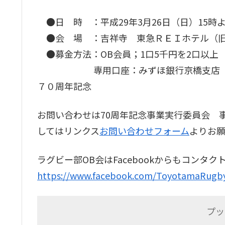
●日 時 ：平成29年3月26日（日）15時
●会 場 ：吉祥寺 東急ＲＥＩホテル（
●募金方法：OB会員；1口5千円を2口以上 
専用口座：みずほ銀行京橋支店 普通26
７０周年記念
お問い合わせは70周年記念事業実行委員会 
してはリンクス
お問い合わせフォーム
よりお
ラグビー部OB会はFacebookからもコンタク
https://www.facebook.com/ToyotamaRugb
プッ