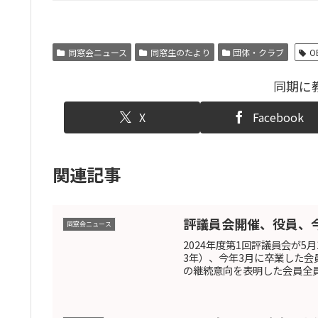
同窓会ニュース
同窓生のたより
団体・クラブ
O
同期に
X
Facebook
関連記事
評議員会開催、役員、
同窓会ニュース
2024年度第1回評議員会が
3年）、今年3月に卒業した
の継続意向を表明した会員全員