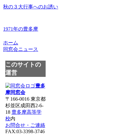
秋の３大行事へのお誘い
1971年の豊多摩
ホーム
同窓会ニュース
このサイトの
運営
豊多
摩同窓会
〒166-0016 東京都
杉並区成田西2-6-
18
豊多摩高等学
校
内
お問合せ・ご連絡
FAX:03-3398-3746