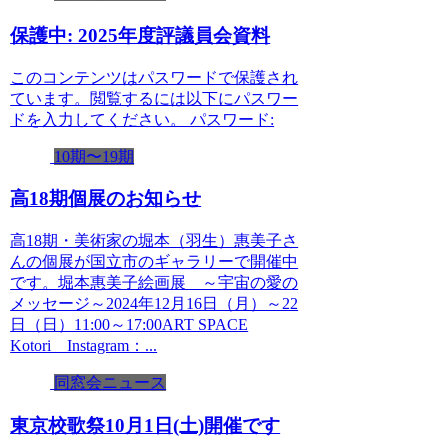
保護中: 2025年度評議員会資料
このコンテンツはパスワードで保護され
ています。閲覧するには以下にパスワー
ドを入力してください。 パスワード:
10期〜19期
高18期個展のお知らせ
高18期・美術家の堀本（羽生）惠美子さ
んの個展が国立市のギャラリーで開催中
です。堀本惠美子絵画展 ～宇宙の愛の
メッセージ～2024年12月16日（月）～22
日（日）11:00～17:00ART SPACE
Kotori Instagram：...
同窓会ニュース
東京校歌祭10月1日(土)開催です