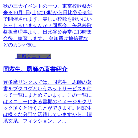
秋の三大イベントの一つ、東京校歌祭が
来る10月1日(土)に13時から日比谷公会堂
で開催されます。美しい校歌を歌いにい
らっしゃいませんか？同窓会、矢島校歌
祭担当理事より。日比谷公会堂に13時集
合後、練習します。 参加費は通信費な
どのカンパ50...
同窓会ニュース
同窓生、恩師の著書紹介
豊多摩リンクスでは、同窓生、恩師の著
書をブクログというネットサービスを使
って一覧にまとめています。この一覧に
はメニューにある書棚のイメージをクリ
ック頂くと行くことができます。同窓生
は様々な分野で活躍していますから、理
系文系、フィクション、ノ...