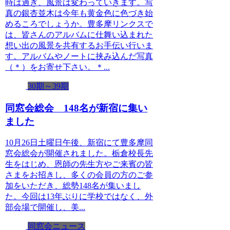
時は過ぎ、風景は変わっていきます。写
真の銀杏並木は今年も黄金色に色づき始
めるころでしょうか。豊多摩リンクスで
は、皆さんのアルバムに仕舞い込まれた
想い出の風景を共有するお手伝い行いま
す。アルバムやノートに挟み込んだ写真
（＊）をお寄せ下さい。＊...
30期～39期
同窓会総会 148名が新宿に集い
ました
10月26日土曜日午後、新宿にて豊多摩同
窓会総会が開催されました。栃倉校長先
生をはじめ、恩師の先生方やご来賓の皆
さまをお招きし、多くの会員の方のご参
加をいただき、総勢148名が集いまし
た。今回は13年ぶりに学校ではなく、外
部会場で開催し、美...
同窓会ニュース