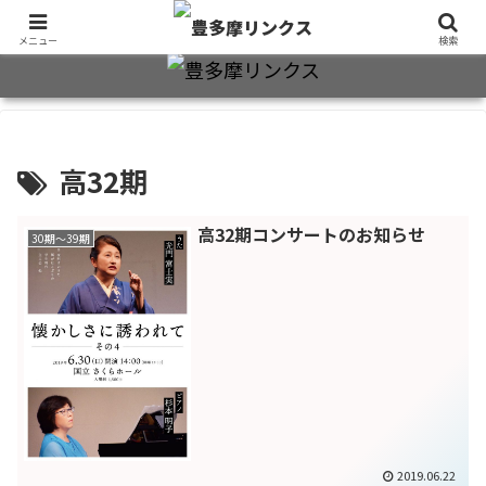
旧制十三中・都立豊多摩高卒業生2万7千人のための同窓会公式サイト
メニュー
検索
高32期
高32期コンサートのお知らせ
30期～39期
2019.06.22