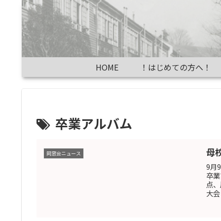
HOME
！はじめての方へ！
卒業アルバム
母
同窓会ニュース
9月
卒業
点、
大会