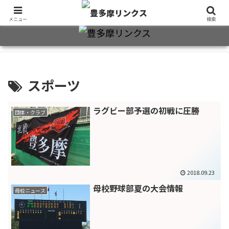
旧制十三中・都立豊多摩高卒業生2万7千人のための同窓会公式サイト
メニュー
検索
スポーツ
ラグビー部予選の初戦に圧勝
団体・クラブ
2018.09.23
母校野球部夏の大会情報
母校ニュース