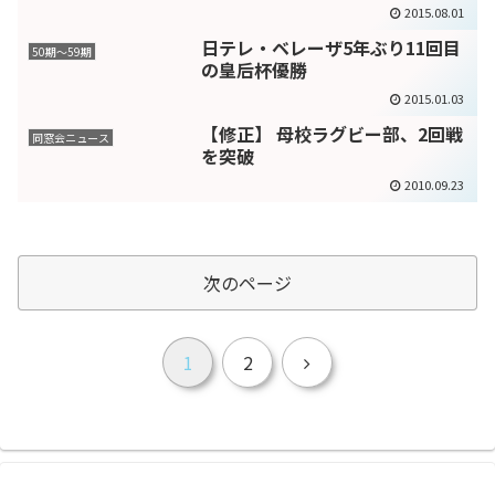
2015.08.01
日テレ・ベレーザ5年ぶり11回目
50期～59期
の皇后杯優勝
2015.01.03
【修正】 母校ラグビー部、2回戦
同窓会ニュース
を突破
2010.09.23
次のページ
次
1
2
へ