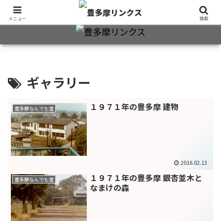
旧制十三中・都立豊多摩高卒業生2万7千人のための同窓会公式サイト
メニュー
検索
ギャラリー
１９７１年の豊多摩 建物
豊多摩なんでも堂
2016.02.13
１９７１年の豊多摩 銀杏並木と
豊多摩なんでも堂
なまけの森