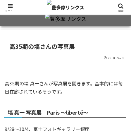
旧制十三中・都立豊多摩高卒業生2万7千人のための同窓会公式サイト
メニュー
検索
高35期の塙さんの写真展
2018.09.28
高35期の塙 真一さんが写真展を開きます。基本的には毎
日在廊されているそうです。
塙 真一 写真展 Paris 〜liberté〜
9/28〜10/
4、富士フォトギャラリー銀座