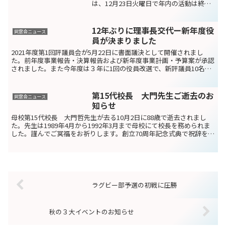
は、12月23日火曜日で年内の活動は終了
しました。年明けは1月13日火曜日から活
動を再開します。その間、お問い合わせ
等のメールの送信は通常通りお送りいた
12年ぶりに理事長交代ー新年度役
同窓会ニュース
だけますが、緊急...
員が決まりました
2021年度第1回評議員会が5月22日に書面議決として開催されまし
た。前年度事業報告・決算報告および新年度事業計画・予算案が承認
されました。また今年度は３年に1回の役員改選で、新評議員10名を
加え、書面にてあらかじめ互選したものを議決すると...
第15代校長 大門先生ご逝去のお
同窓会ニュース
知らせ
母校第15代校長 大門哲先生が去る10月2日に88歳で逝去されまし
た。先生は1989年4月から1992年3月まで母校にて校長を務められま
した。謹んでご冥福をお祈りします。創立70周年記念式典で祝辞を述
べる大門哲第15代校長先生（2010.1...
ラグビー部予選の初戦に圧勝
秋の３大イベントのお知らせ