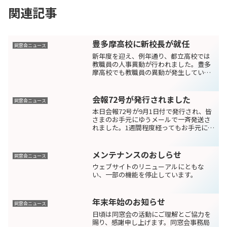
関連記事
豊多摩高校に新校長が就任
同窓会ニュース
新年度を迎え、例年通り、都立高校では
教職員の人事異動が行われました。豊多
摩高校でも教職員の異動が発生していま
す。そのうち、学校長の異動について、
お知らせします。これまで、豊多摩高校
の校長を務められた三田清一校長が、葛
会報72号が発行されました
同窓会ニュース
飾総合高等学校(旧本所工...
本日会報72号が9月1日付で発行され、皆
さまのお手元にゆうメールで一斉発送さ
れました。1週間程度経ってもお手元に届
かない場合は、住所不明になっている、
転居届の期間が過ぎている等の理由が考
えられますので、事務局へお問い合わせ
メンテナンスのおしらせ
同窓会ニュース
ください。会報72...
ウェブサイトのリニューアルにともな
い、一部の機能を停止しています。
年末年始のお知らせ
同窓会ニュース
日頃は同窓会の活動にご理解とご協力を
賜り、感謝申し上げます。同窓会事務局