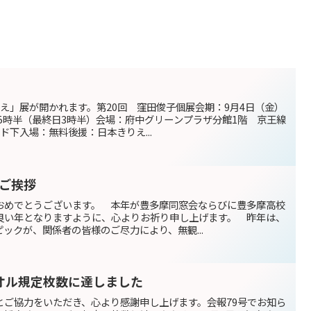
え」展が開かれます。第20回 窪田俊子個展会期：9月4日（金）
後5時半（最終日3時半）会場：府中グリーンプラザ分館1階 京王線
ド下入場：無料後援：日本きりえ...
のご挨拶
おめでとうございます。 本年が豊多摩同窓会ならびに豊多摩高校
良い年となりますように、心よりお祈り申し上げます。 昨年は、
ックが、関係者の皆様のご尽力により、無観...
オル規定枚数に達しました
とご協力をいただき、心より感謝申し上げます。会報79号でお知ら