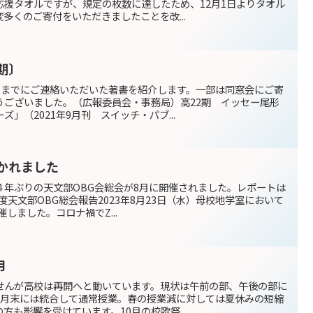
応援タオルですが、規定の枚数に達したため、12月1日よりタオル
多くのご寄付をいただきましたことを改...
期〕
6月までにご連絡いただいた著書を紹介します。一部は同窓会にご寄
うございました。（広報委員会・事務局）高22期 イッセー尾形
」（2021年9月刊 スイッチ・パブ...
かれました
４年ぶりの天文部OBG会総会が8月に開催されました。レポートは
年度天文部OBG総会報告2023年8月23日（水）母校地学室において
催しました。コロナ禍でZ...
月
せんが高校は再開へと動いています。現状は午前の部、午後の部に
6月末には統合して通常授業。春の授業減に対しては夏休みの短縮
方も影響を受けています。10月の校歌祭、...