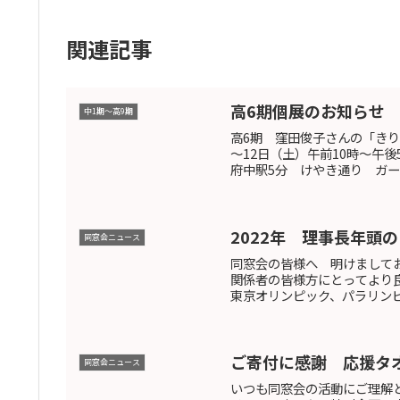
関連記事
高6期個展のお知らせ
中1期～高9期
高6期 窪田俊子さんの「きり
～12日（土）午前10時～午
府中駅5分 けやき通り ガー
2022年 理事長年頭
同窓会ニュース
同窓会の皆様へ 明けまして
関係者の皆様方にとってより
東京オリンピック、パラリンピ
ご寄付に感謝 応援タ
同窓会ニュース
いつも同窓会の活動にご理解