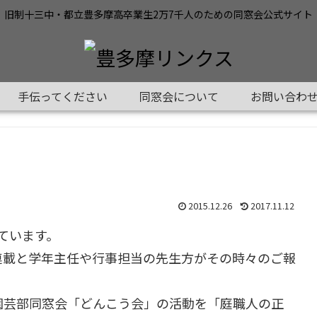
旧制十三中・都立豊多摩高卒業生2万7千人のための同窓会公式サイト
手伝ってください
同窓会について
お問い合わ
2015.12.26
2017.11.12
ています。
連載と学年主任や行事担当の先生方がその時々のご報
園芸部同窓会「どんこう会」の活動を「庭職人の正