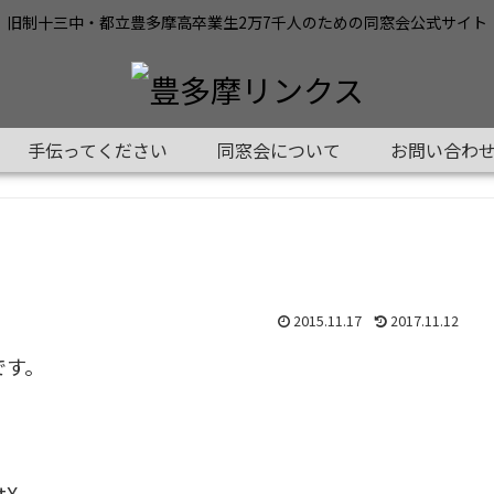
旧制十三中・都立豊多摩高卒業生2万7千人のための同窓会公式サイト
手伝ってください
同窓会について
お問い合わ
2015.11.17
2017.11.12
です。
tX