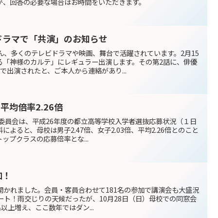
が、回答の必要な場合はお時間をいただきます。
ドラマで「共演」のお知らせ
ん、多くのテレビドラマや映画、舞台で活躍されています。2月15
る「神様のカルテ」にレギュラー出演します。その第2話に、俳優
で出演されたと、ご本人から連絡があり...
平均倍率2.26倍
育委員会は、平成26年度の都立高等学校入学者選抜応募状況（１日
よると、母校は男子2.47倍、女子2.03倍、平均2.26倍とのこと
ップクラスの応募倍率とな...
加！
会が開かれました。会員・客員合わせて181名の参加で講演会も大盛況
ート！雨交じりの天候だったが、10月28日（日）母校での同窓会
以上増え、ここ数年ではダン...