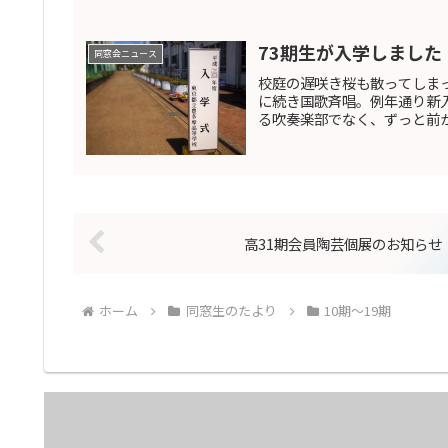
73期生が入学しました（
同窓会ニュース
校庭の遅咲き桜も散ってしまっ
に続き国歌斉唱。例年通り新
る吹奏楽部でなく、ずっと前か
高31期会員陶芸個展のお知らせ
ホーム
同窓生のたより
10期〜19期