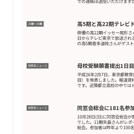
での連絡は送信いただけます
高5期と高22期テレビ
20期〜29期
俳優の高22期イッセー尾形さ
日からテレビ東京で放送され
の高5期喜多道枝さんがゲスト
母校受験願書提出1日目
同窓会ニュース
平成26年2月7日、東京都教
目）を発表しました。報道資料に
です。近隣都立高校の中ではト
同窓会総会に181名参
同窓会ニュース
10月28日(日)に同窓会総
でした。11期矢島さんがレポ
総会。参加者は昨年より100名