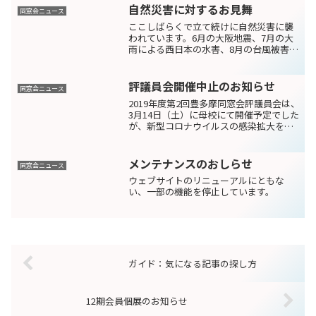
自然災害に対するお見舞
同窓会ニュース
ここしばらくで立て続けに自然災害に襲
われています。6月の大阪地震、7月の大
雨による西日本の水害、8月の台風被害、
9月の北海道大地震、台風21号とその影響
により被災された会員の皆様へ謹んでお
見舞申し上げます。理事長 藤井研一
評議員会開催中止のお知らせ
同窓会ニュース
2019年度第2回豊多摩同窓会評議員会は、
3月14日（土）に母校にて開催予定でした
が、新型コロナウイルスの感染拡大を防
止するため、皆様の健康と安全を第一に
考え中止することになりました。今回の
議題に関しては全て5月に開催予定の評議
メンテナンスのおしらせ
同窓会ニュース
員会で議決し...
ウェブサイトのリニューアルにともな
い、一部の機能を停止しています。
ガイド：気になる記事の探し方
12期会員個展のお知らせ