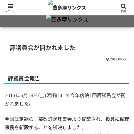
旧制十三中・都立豊多摩高卒業生2万7千人のための同窓会公式サイト
メニュー
検索
評議員会が開かれました
2013.05.23
評議員会報告
2013年5月18日(土)浜田山にて今年度第1回評議員会が開
かれました。
今回は定款の一部改訂が理事会より提案され、
役員に副理
事長を新設
することを議決しました。