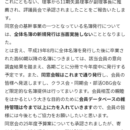
これにともない、理事から11期矢島理事が副理事長に推
薦され、評議員会で承認されましたことをご報告いたしま
す。
同窓会の基幹事業の一つとなっている名簿発行について
は、
全体名簿の新規発行は当面実施しない
こととなりまし
た。
とは言え、平成19年8月に全体名簿を発行した後に卒業さ
れた高60期以降の名簿につきましては、該当会員の意向
調査結果を踏まえ、各期ごとに分冊で今年度中に発行する
予定です。また、
同窓会報はこれまで通り発行
し、会員の
皆様へ発送しますし、クラス会・同期会・部活OBG会な
ど限定的な名簿提供は行ってまいります。会員相互の親睦
をはかるという大きな目的のために
会員データベースの維
持管理は今まで以上に力を入れていきます
ので、会員の皆
様には今後ともご協力をお願いしたいと思います。
同窓会の25年度予算案についても承認されましたが、寄