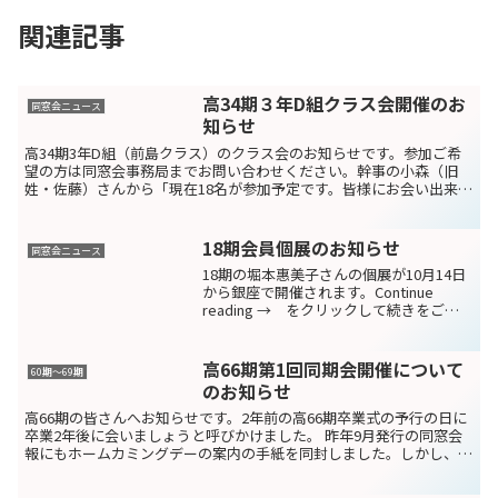
関連記事
高34期３年D組クラス会開催のお
同窓会ニュース
知らせ
高34期3年D組（前島クラス）のクラス会のお知らせです。参加ご希
望の方は同窓会事務局までお問い合わせください。幹事の小森（旧
姓・佐藤）さんから「現在18名が参加予定です。皆様にお会い出来る
のを楽しみにしています。」とのメッセージがあります。...
18期会員個展のお知らせ
同窓会ニュース
18期の堀本惠美子さんの個展が10月14日
から銀座で開催されます。Continue
reading → をクリックして続きをご覧
ください！
高66期第1回同期会開催について
60期～69期
のお知らせ
高66期の皆さんへお知らせです。2年前の高66期卒業式の予行の日に
卒業2年後に会いましょうと呼びかけました。 昨年9月発行の同窓会
報にもホームカミングデーの案内の手紙を同封しました。しかし、同
窓会事務局の不手際があり、連絡不十分であったこと...