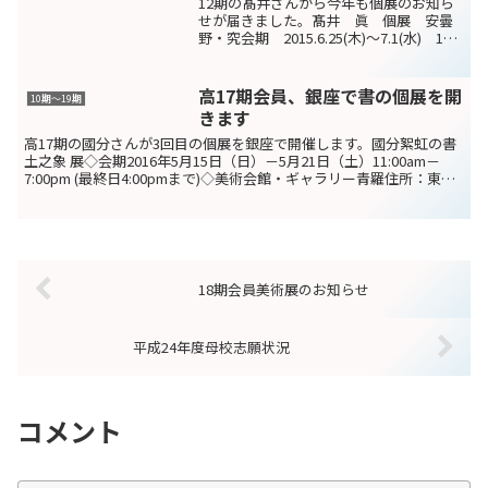
12期の髙井さんから今年も個展のお知ら
せが届きました。髙井 眞 個展 安曇
野・究会期 2015.6.25(木)～7.1(水) 12
時～18時(最終日17時迄)会場 リベスト
ギャラリー 創 武蔵野市吉祥寺東町1-1-
19 0422-22-66...
高17期会員、銀座で書の個展を開
10期〜19期
きます
高17期の國分さんが3回目の個展を銀座で開催します。國分絮虹の書
土之象 展◇会期2016年5月15日（日）－5月21日（土）11:00am－
7:00pm (最終日4:00pmまで)◇美術会館・ギャラリー青羅住所：東京
都中央区銀座3-10-...
18期会員美術展のお知らせ
平成24年度母校志願状況
コメント