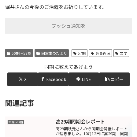
堀井さんの今後のご活躍をお祈りしています。
プッシュ通知を
50期～59期
同窓生のたより
57期
会員近況
文学
同期に教えてあげよう
X
Facebook
LINE
コピー
関連記事
高29期同期会レポート
20期〜29期
高29期秋元さんから同期会開催レポート
が届きました。10月12日に高29期 同期