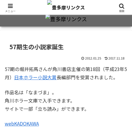
旧制十三中・都立豊多摩高卒業生2万7千人のための同窓会公式サイト
メニュー
検索
57期生の小説家誕生
2012.01.25
2017.11.18
57期の堀井拓馬さんが角川書店主催の第18回（平成23年5
月）
日本ホラー小説大賞
長編部門を受賞されました。
作品名は「なまづま」。
角川ホラー文庫で入手できます。
サイトで一部「立ち読み」ができます。
webKADOKAWA