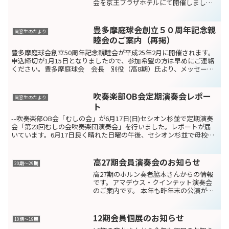
会を京王プラザホテルにて開催しまし
た。担任の恩師（坂上先生、横倉先生、
佐々木先生、柏原先生、服部先生）もご
参列戴き80名近い参加で盛会となりまし
豊多摩庭球会創立５０周年記念親
同窓生のたより
た。記念祭で作成...
睦会のご案内（再掲）
豊多摩庭球会創立50周年記念親睦会が平成25年2月に開催されます。
申込締切が1月15日となりましたので、参加希望の方は早めにご連絡
ください。豊多摩庭球会 会長 別役（高8期）氏より、メッセージ
をいただきました。（再掲します）
吹奏楽部OB会定期演奏会レポー
同窓生のたより
ト
--吹奏楽部OB会「むしの会」が6月17日(日)セシオン杉並で定期演奏
会「第23回むしの会吹奏楽団演奏会」を行いました。レポートが届
いています。6月17日良く晴れた日曜の午後、セシオン杉並で母校吹
奏楽部ＯＢ会「むしの会」第23回演奏会が開か...
高27期会員演奏会のお知らせ
20期〜29期
高27期のホルン奏者脇本さんからの情報
です。アマデウス・クインテット演奏会
のご案内です。 本年も昨年末の公演が出
来ず、6月の開催と成りました。6月26日
(日)15時開演・27日(月)19時開演
￥5000(学割はご相談ください)榎坂スタ
12期会員個展のお知らせ
10期〜19期
ジオ(...