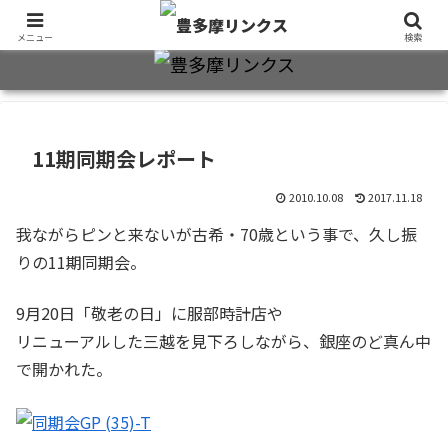
旧制十三中・都立豊多摩高卒業生2万7千人のための同窓会公式サイト
メニュー
検索
11期同期会レポート
2010.10.08
2017.11.18
我ながらピンと来ないが古希・70歳という事で、久し振
りの11期同期会。
9月20日「敬老の日」に服部時計店や
リニューアルした三越を見下ろしながら、銀座のど真ん中
で開かれた。