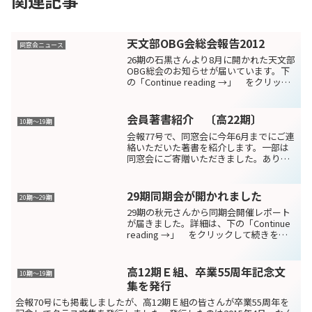
関連記事
天文部OBG会総会報告2012
同窓会ニュース
26期の石黒さんより8月に開かれた天文部
OBG総会のお知らせが届いています。下
の「Continue reading →」 をクリック
して続きをお読みください！
会員著書紹介 〔高22期〕
10期〜19期
会報77号で、同窓会に今年6月までにご連
絡いただいた著書を紹介します。一部は
同窓会にご寄贈いただきました。ありが
とうございました。（広報委員会・事務
局）高22期 イッセー尾形さん「シェー
クスピア・カバーズ」（2021年9月刊 ス
29期同期会が開かれました
20期〜29期
イッチ・パブ...
29期の秋元さんから同期会開催レポート
が届きました。詳細は、下の「Continue
reading →」 をクリックして続きをお
読みください！
高12期Ｅ組、卒業55周年記念文
10期〜19期
集を発行
会報70号にも掲載しましたが、高12期Ｅ組の皆さんが卒業55周年を