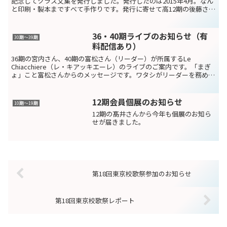
記念してクラス文集を発行しました。発行したのは2015年4月。なん
と印刷・製本まですべて手作りです。発行に寄せて高12期の後藤さん
より寄稿していただきました。卒業55周年記念...
36・40期ライブのお知らせ（有
30期～39期
料配信あり）
36期の宮内さん、40期の富松さん（リーダー）が所属するLe
Chiacchiere（レ・キアッキエーレ）のライブのご案内です。「まぎ
ょ」こと富松さんからのメッセージです。ワタシがリーダーを務めま
すバンドLe Chiacchiere も、1...
12期会員個展のお知らせ
10期〜19期
12期の髙井さんから今年も個展のお知ら
せが届きました。
第18回東京校歌祭参加のお知らせ
第18回東京校歌祭レポート