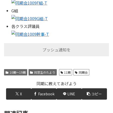
G組
各クラス評議員
プッシュ通知を
10期〜19期
同窓生のたより
11期
同期会
同期に教えてあげよう
X
Facebook
LINE
コピー