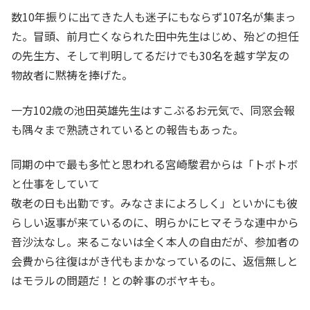
数10年振りに出てきた人も迷子にもならず107名が集まっ
た。冒頭、前月亡くなられた田中先生はじめ、殆どの担任
の先生方、そして判明してるだけでも30名を越す学友の
物故者に黙祷を捧げた。
一方102歳の池田英雄先生はすこぶるお元気で、同窓会報
も隅々まで熟読されているとの報告もあった。
同期の中で最も多忙と思われる宮崎駿君からは「トボトボ
と仕事をしていて
敬老の日も出勤です。みなさまによろしく」といかにも彼
らしい返事が来ているのに、明らかにヒマそうな連中から
音沙汰なし。来るこないは全く本人の自由だが、参加者の
会費から往復はがき代もまかなっているのに、返信無しと
はモラルの問題だ！との幹事のボヤキも。