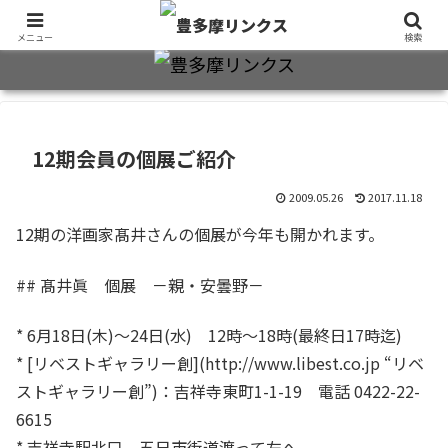
旧制十三中・都立豊多摩高卒業生2万7千人のための同窓会公式サイト
メニュー
検索
12期会員の個展ご紹介
2009.05.26
2017.11.18
12期の洋画家髙井さんの個展が今年も開かれます。
## 髙井眞 個展 －親・安曇野－
* 6月18日(木)～24日(水) 12時～18時(最終日17時迄)
* [リベストギャラリー創](http://www.libest.co.jp “リベ
ストギャラリー創”)：吉祥寺東町1-1-19 電話 0422-22-
6615
* 吉祥寺駅北口、五日市街道渡って左へ。