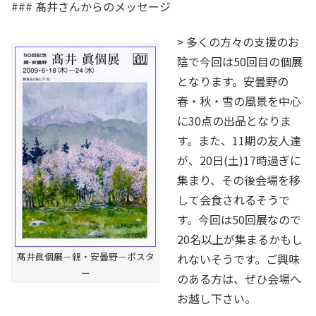
### 髙井さんからのメッセージ
> 多くの方々の支援のお
陰で今回は50回目の個展
となります。安曇野の
春・秋・雪の風景を中心
に30点の出品となりま
す。また、11期の友人達
が、20日(土)17時過ぎに
集まり、その後会場を移
して会食されるそうで
す。今回は50回展なので
20名以上が集まるかもし
髙井眞個展－親・安曇野－ポスタ
れないそうです。ご興味
ー
のある方は、ぜひ会場へ
お越し下さい。