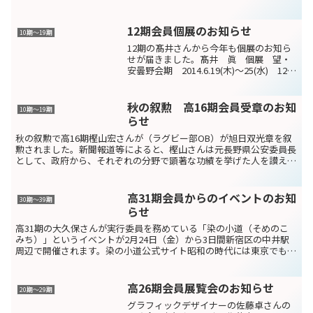
奏楽部ＯＢ会「むしの会」第23回演奏会が開か...
12期会員個展のお知らせ
10期〜19期
12期の髙井さんから今年も個展のお知ら
せが届きました。髙井 眞 個展 望・
安曇野会期 2014.6.19(木)～25(水) 12時
～18時(最終日17時迄)会場 リベストギ
ャラリー 創 武蔵野市吉祥寺東町1-1-
19 0422-22-661...
秋の叙勲 高16期会員受章のお知
10期〜19期
らせ
秋の叙勲で高16期樫山宏さんが（ラグビー部OB）が旭日双光章を叙
勲されました。新聞報道等によると、樫山さんは元長野県公安委員長
として、政府から、それぞれの分野で顕著な功績を挙げた人を讃える
旭日双光賞を叙勲されました。佐久市の樫山工業株式会社...
高31期会員からのイベントのお知
30期～39期
らせ
高31期の大久保さんが実行委員を務めている「染の小道（そめのこ
みち）」というイベントが2月24日（金）から3日間新宿区の中井駅
周辺で開催されます。染の小道公式サイト昭和の時代には東京でも染
物が盛んで、特に新宿、神田川・妙正寺川では染めた生地...
高26期会員展覧会のお知らせ
20期〜29期
グラフィックデザイナーの佐藤卓さんの