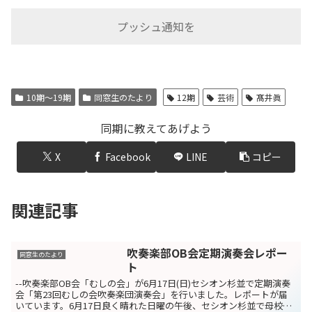
プッシュ通知を
10期〜19期
同窓生のたより
12期
芸術
髙井眞
同期に教えてあげよう
X
Facebook
LINE
コピー
関連記事
吹奏楽部OB会定期演奏会レポー
同窓生のたより
ト
--吹奏楽部OB会「むしの会」が6月17日(日)セシオン杉並で定期演奏
会「第23回むしの会吹奏楽団演奏会」を行いました。レポートが届
いています。6月17日良く晴れた日曜の午後、セシオン杉並で母校吹